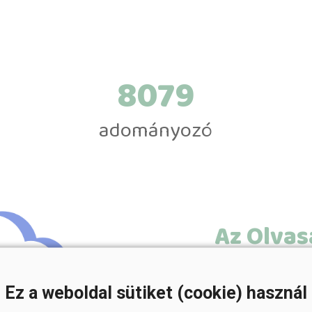
9740
adományozó
Az Olvas
Alapítv
Ez a weboldal sütiket (cookie) használ
Tartós közérd