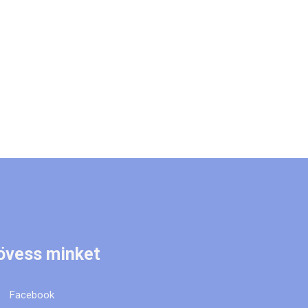
övess minket
Facebook