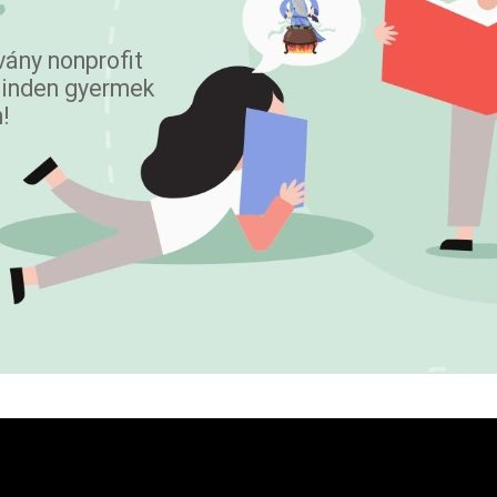
vány nonprofit
 minden gyermek
!