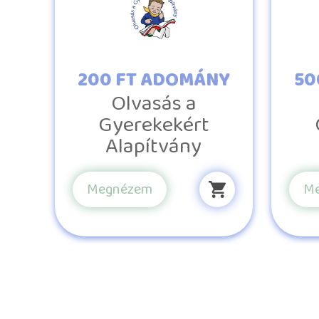
200 FT ADOMÁNY
50
Olvasás a
Gyerekekért
Alapítvány
Megnézem
M