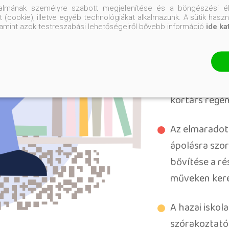
terjesztése h
talmának személyre szabott megjelenítése és a böngészési él
 (cookie), illetve egyéb technológiákat alkalmazunk. A sütik hasz
műveken keres
valamint azok testreszabási lehetőségeiről bővebb információ
ide ka
számára
Az olvasás m
helyzetű fiat
kortárs regén
Az elmaradott
ápolásra szor
bővítése a ré
műveken kere
A hazai iskol
szórakoztató