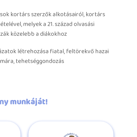
ások kortárs szerzők alkotásairól, kortárs
ételével, melyek a 21. század olvasási
zák közelebb a diákokhoz
ázatok létrehozása fiatal, feltörekvő hazai
ámára, tehetséggondozás
ány munkáját!