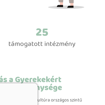
30
támogatott intézmény
ás a Gyerekekért
ány tevékenysége
ekű célt ellátva a kultúra országos szintű