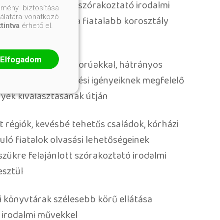
azai és nemzetközi szórakoztató irodalmi
mény biztosítása
nálatára vonatkozó
ztül, elsősorban a fiatalabb korosztály
ttintva
érhető el.
Elfogadom
egszerettetése kiskorúakkal, hátrányos
alokkal az érdeklődési igényeiknek megfelelő
yek kiválasztásának útján
 régiók, kevésbé tehetős családok, kórházi
uló fiatalok olvasási lehetőségeinek
szükre felajánlott szórakoztató irodalmi
sztül
ai könyvtárak szélesebb körű ellátása
 irodalmi művekkel