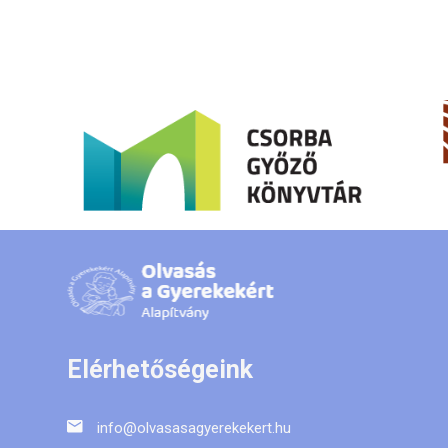
Elérhetőségeink
info@olvasasagyerekekert.hu