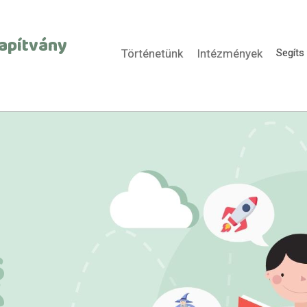
lapítvány
Történetünk
Intézmények
Segíts 
s
é