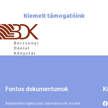
Kiemelt támogatóink
Fontos dokumentumok
K
Adatvédelmi tájékoztató adományozók részére