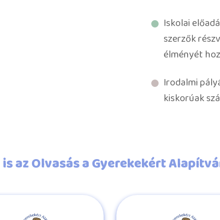
Iskolai előad
szerzők részv
élményét hoz
Irodalmi pály
kiskorúak sz
is az Olvasás a Gyerekekért Alapítv